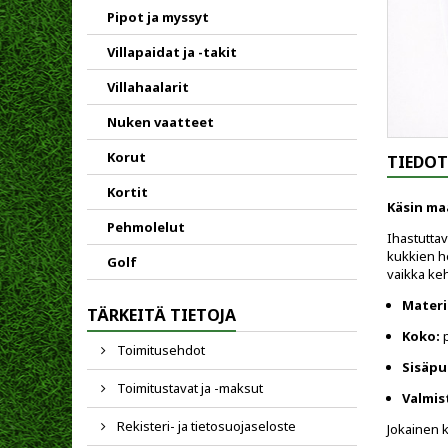
Pipot ja myssyt
Villapaidat ja -takit
Villahaalarit
Nuken vaatteet
Korut
TIEDOT
Kortit
Käsin ma
Pehmolelut
Ihastuttav
kukkien he
Golf
vaikka keh
Materi
TÄRKEITÄ TIETOJA
Koko:
p
Toimitusehdot
Sisäpu
Toimitustavat ja -maksut
Valmis
Rekisteri- ja tietosuojaseloste
Jokainen k