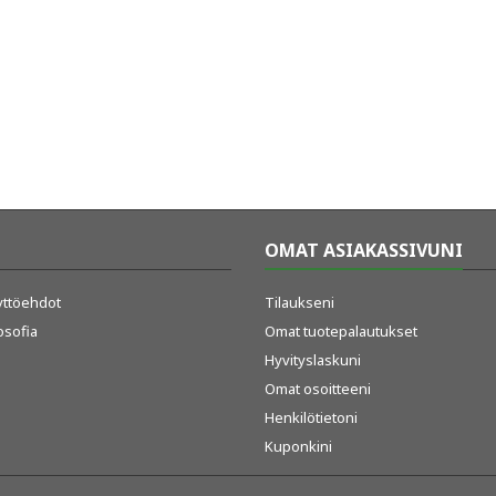
OMAT ASIAKASSIVUNI
äyttöehdot
Tilaukseni
osofia
Omat tuotepalautukset
Hyvityslaskuni
Omat osoitteeni
Henkilötietoni
Kuponkini