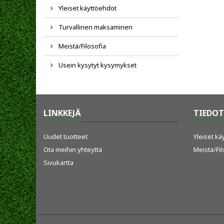
Yleiset käyttöehdot
Turvallinen maksaminen
Meistä/Filosofia
Usein kysytyt kysymykset
LINKKEJÄ
TIEDOT
Uudet tuotteet
Yleiset k
Ota meihin yhteyttä
Meistä/Fil
Sivukartta