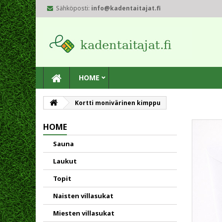
Sähköposti:
info@kadentaitajat.fi
HOME
Kortti monivärinen kimppu
HOME
Sauna
Laukut
Topit
Naisten villasukat
Miesten villasukat