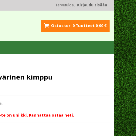
Tervetuloa,
Kirjaudu sisään
Ostoskori
0
Tuotteet
0,00 €
ivärinen kimppu
tti
te on uniikki. Kannattaa ostaa heti.