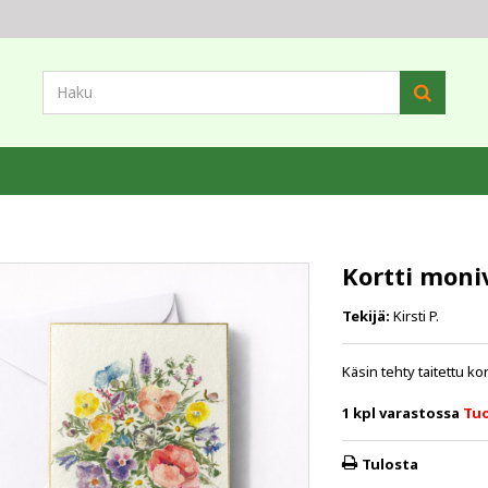
Kortti mon
Tekijä:
Kirsti P.
Käsin tehty taitettu kor
1
kpl varastossa
Tuo
Tulosta