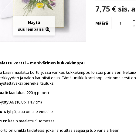
7,75 €
sis. a
Näytä
Määrä
suurempana
alattu kortti – monivärinen kukkakimppu
a käsin maalattu kortti, jossa värikäs kukkakimppu loistaa punaisen, keltaise
rkkyyden ja valon kauniisti esiin. Tämä uniikki kortti sopii erinomaisesti onn
ystettäväksi pieneksi tauluksi.
aali:
laadukas 220 g paperi
ysty A6 (10,8 x 14,7 cm)
oli:
tyhjä, tilaa omalle viestille
tus:
käsin maalattu Suomessa
ortti on uniikki taideteos, joka ilahduttaa saajaa ja tuo väriä arkeen.