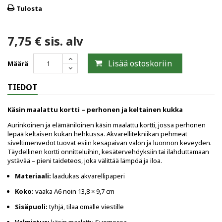
Tulosta
7,75 €
sis. alv
Lisää ostoskoriin
Määrä
TIEDOT
Käsin maalattu kortti – perhonen ja keltainen kukka
Aurinkoinen ja elämäniloinen käsin maalattu kortti, jossa perhonen
lepää keltaisen kukan hehkussa. Akvarellitekniikan pehmeät
siveltimenvedot tuovat esiin kesäpäivän valon ja luonnon keveyden.
Täydellinen kortti onnitteluihin, kesätervehdyksiin tai ilahduttamaan
ystävää – pieni taideteos, joka välittää lämpöä ja iloa.
Materiaali:
laadukas akvarellipaperi
Koko:
vaaka A6 noin 13,8 × 9,7 cm
Sisäpuoli:
tyhjä, tilaa omalle viestille