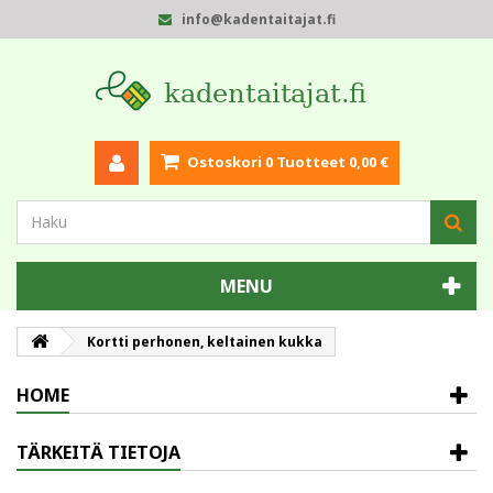
info@kadentaitajat.fi
Ostoskori
0
Tuotteet
0,00 €
MENU
Kortti perhonen, keltainen kukka
HOME
TÄRKEITÄ TIETOJA