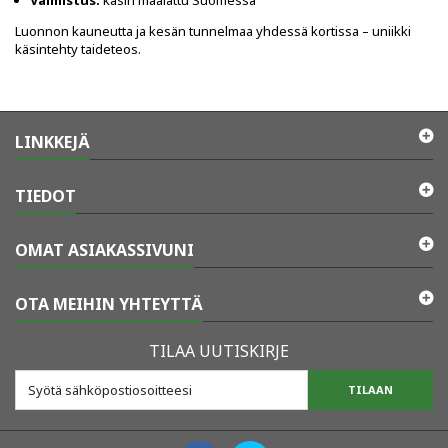
Valmistus:
käsin maalattu Suomessa
Luonnon kauneutta ja kesän tunnelmaa yhdessä kortissa – uniikki
käsintehty taideteos.
LINKKEJÄ
TIEDOT
OMAT ASIAKASSIVUNI
OTA MEIHIN YHTEYTTÄ
TILAA UUTISKIRJE
TILAAN