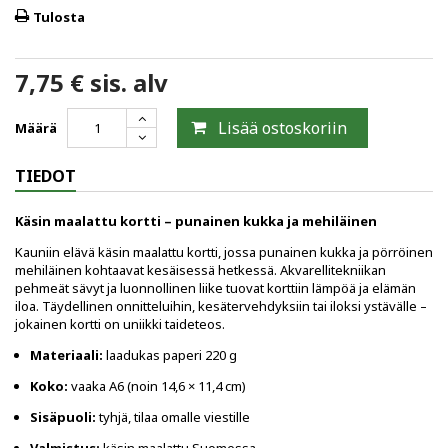
Tulosta
7,75 €
sis. alv
Lisää ostoskoriin
Määrä
TIEDOT
Käsin maalattu kortti – punainen kukka ja mehiläinen
Kauniin elävä käsin maalattu kortti, jossa punainen kukka ja pörröinen
mehiläinen kohtaavat kesäisessä hetkessä. Akvarellitekniikan
pehmeät sävyt ja luonnollinen liike tuovat korttiin lämpöä ja elämän
iloa. Täydellinen onnitteluihin, kesätervehdyksiin tai iloksi ystävälle –
jokainen kortti on uniikki taideteos.
Materiaali:
laadukas paperi 220 g
Koko:
vaaka A6 (noin 14,6 × 11,4 cm)
Sisäpuoli:
tyhjä, tilaa omalle viestille