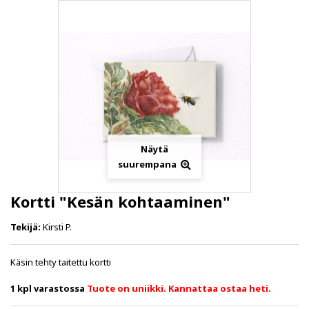
Näytä
suurempana
Kortti "Kesän kohtaaminen"
Tekijä:
Kirsti P.
Käsin tehty taitettu kortti
1
kpl varastossa
Tuote on uniikki. Kannattaa ostaa heti.