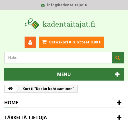
info@kadentaitajat.fi
Ostoskori
0
Tuotteet
0,00 €
MENU
Kortti "Kesän kohtaaminen"
HOME
TÄRKEITÄ TIETOJA