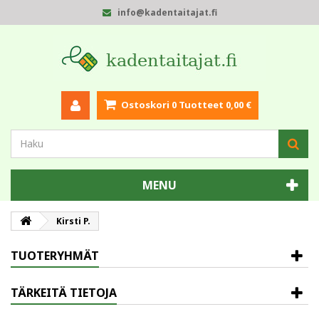
info@kadentaitajat.fi
Ostoskori
0
Tuotteet
0,00 €
MENU
Kirsti P.
TUOTERYHMÄT
TÄRKEITÄ TIETOJA